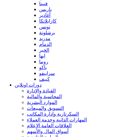
فيينا
باريس
أغادير
كازابلانكا
تونس
برشلونة
مدريد
الدمام
الخبر
ابها
روما
باكو
سراييفو
كييف
دورات اونلاين
القيادة والإدارة
المحاسبة والمالية
الموارد البشرية
التسويق والمبيعات
السكرتارية وإدارة المكاتب
المهارات الذاتية وخدمة العملاء
العلاقات العامة الإعلام
أسواق المال والأسهم