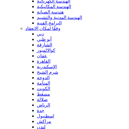
الهندسة الكهربائية
الهندسة المكانيكية
هندسة الصيانة
الهندسة المدنية والتشييد
البرامج الفنية
وفقًا لمكان الانعقاد
دبي
أبو ظبي
الشارقة
كوالالمبور
عمَان
القاهرة
الإسكندرية
شرم الشيخ
الدوحة
المنامة
الكويت
مسقط
صلالة
الرياض
جدة
اسطنبول
مراكش
لندن