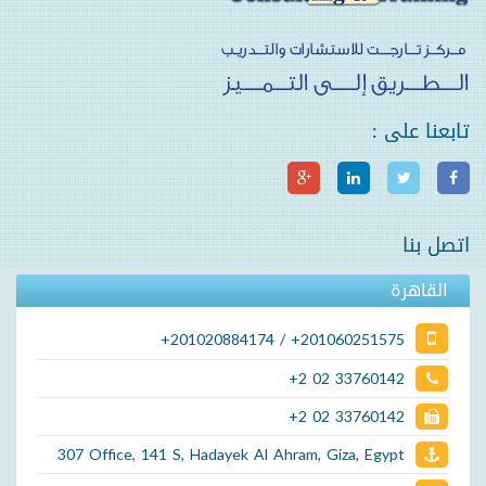
تابعنا على :
اتصل بنا
القاهرة
+201020884174 / +201060251575
+2 02 33760142
+2 02 33760142
307 Office, 141 S, Hadayek Al Ahram, Giza, Egypt