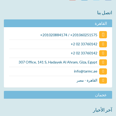
اتصل بنا
القاهرة
+201020884174 / +201060251575
+2 02 33760142
+2 02 33760142
307 Office, 141 S, Hadayek Al Ahram, Giza, Egypt
info@tarmc.ae
القاهرة - مصر
عجمان
آخر الأخبار