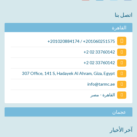
اتصل بنا
القاهرة
+201020884174 / +201060251575
+2 02 33760142
+2 02 33760142
307 Office, 141 S, Hadayek Al Ahram, Giza, Egypt
info@tarmc.ae
القاهرة - مصر
عجمان
آخر الأخبار